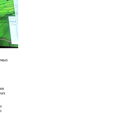
уемых
ния
ных
и
и