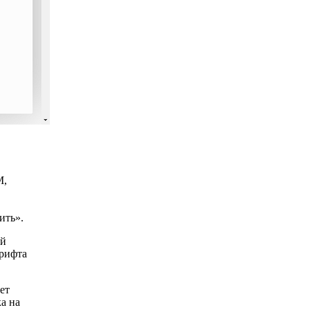
M,
ить».
ий
шрифта
ет
а на