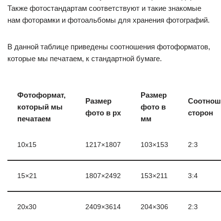
Также фотостандартам соответствуют и такие знакомые
нам фоторамки и фотоальбомы для хранения фотографий.
В данной таблице приведены соотношения фотоформатов,
которые мы печатаем, к стандартной бумаге.
Фотоформат,
Размер
Размер
Соотнош
который мы
фото в
фото в px
сторон
печатаем
мм
10х15
1217×1807
103×153
2:3
15×21
1807×2492
153×211
3:4
20х30
2409×3614
204×306
2:3