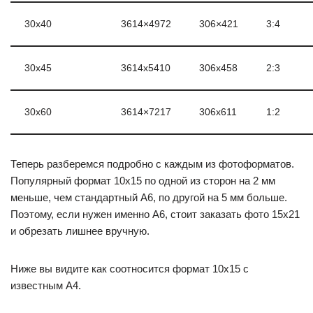
30х40
3614×4972
306×421
3:4
30х45
3614х5410
306х458
2:3
30х60
3614×7217
306х611
1:2
Теперь разберемся подробно с каждым из фотоформатов.
Популярный формат 10х15 по одной из сторон на 2 мм
меньше, чем стандартный А6, по другой на 5 мм больше.
Поэтому, если нужен именно А6, стоит заказать фото 15х21
и обрезать лишнее вручную.
Ниже вы видите как соотносится формат 10х15 с
известным А4.