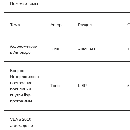
Похожие темы
Тема
Автор
Раздел
О
Аксонометрия
Юля
AutoCAD
1
в Автокаде
Вопрос:
Интерактивное
построение
Tonic
LISP
5
полилинии
внутри lisp-
программы
VBA в 2010
автокаде не