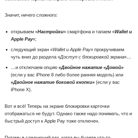
Значит, ничего сложного:
открываем «
Настройки
» смартфона и тапаем «
Wallet и
Apple Pay
«;
следующий экран «
Wallet и Apple Pay
» прокручиваем
чуть вниз до раздела «
Доступ с блокировкой экрана
«…
…и отключаем опцию
«Двойное нажатие «Домой»
(если у вас iPhone 8 либо более ранняя модель) или
«Двойное нажатие боковой кнопки»
(если у вас
iPhone X).
Вот и всё! Теперь на экране блокировки карточки
отображаться не будут. Однако также надо понимать, что и
быстрый доступ к Apple Pay тоже отключен.
Потому в следующий раз, когда вы будете что-то