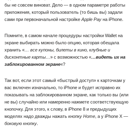
бы не совсем виноват. Дело — в одном параметре работы
приложения, который пользователь (то бишь вы) задали
сами при первоначальной настройке
Apple Pay
на iPhone.
Помните, в самом начале процедуры настройки Wallet на
экране выбирать можно было опцию, которая обещала
хранить «
… все купоны, билеты в кино, клубные и
дисконтные карты…
» с возможностью «
…видеть их на
заблокированном экране
«?
Так вот, если этот самый «быстрый доступ» к карточкам у
вас включен изначально, то iPhone и будет исправно их
показывать на заблокированном экране, как только вы (или
не вы) случайно или намеренно нажмете соответствующую
кнопочку. Для этого, к слову, в iPhone 8 и предыдущих
моделях надо дважды нажать
кнопку Home
, а у iPhone X —
боковую кнопку
.