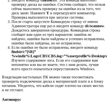
Введите команду
chkdsk
/f
/r
. Эта команда выполнит
проверку диска на ошибки. Система сообщит, что нельзя
сейчас выполнить проверку на ошибки из-за того, что
диск занят. Нажмите
Y
и перезагрузите компьютер.
Проверка выполнится при запуске системы.
После старта запустите Командную строку от имени
Администратора еще раз и введите команду
sfc
/scannow
.
Дождитесь завершения процедуры. Командная строка
сообщит вам один из трех вариантов: ошибок не
найдено, ошибки были найдены и успешно исправлены,
ошибки были найдены, но не исправлены.
Если ошибки не были исправлены, введите команду
findstr
/c
”[SR
]”
%windir
%\Logs
\CBS
\CBS
.log
>”%userprofile
%\Desktop
\
Изучите содержимое лога. Если его содержимое вам
непонятно или вы не знаете, что с ним делать, лучше
всего просто попытаться переустановить Windows.
Владельцам настольных ПК можно также посоветовать
проверить подключение диска к материнской плате и к блоку
питания. Убедитесь, что кабели сидят плотно на своих местах
и не отстают.
Антивирус