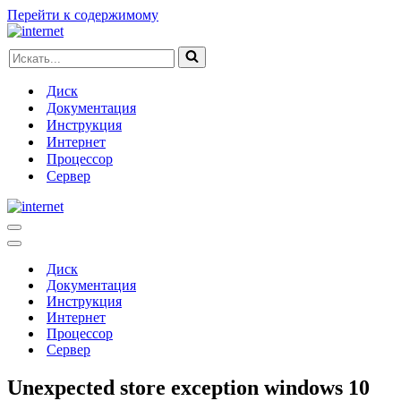
Перейти к содержимому
Искать...
Диск
Документация
Инструкция
Интернет
Процессор
Сервер
Меню
навигации
Меню
навигации
Диск
Документация
Инструкция
Интернет
Процессор
Сервер
Unexpected store exception windows 10