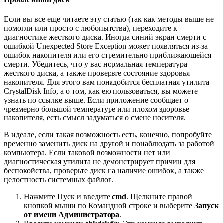
Если вы все еще читаете эту статью (так как методы выше не
помогли или просто с любопытства), переходите к
диагностике жесткого диска. Иногда синий экран смерти с
ошибкой Unexpected Store Exception может появляться из-за
ошибок накопителя или его стремительно приближающейся
смерти. Убедитесь, что у вас нормальная температура
жесткого диска, а также проверьте состояние здоровья
накопителя. Для этого вам понадобится бесплатная утилита
CrystalDisk Info, а о том, как ею пользоваться, вы можете
узнать по ссылке выше. Если приложение сообщает о
чрезмерно большой температуре или плохом здоровье
накопителя, есть смысл задуматься о смене носителя.
В идеале, если такая возможность есть, конечно, попробуйте
временно заменить диск на другой и понаблюдать за работой
компьютера. Если таковой возможности нет или
диагностическая утилита не демонстрирует причин для
беспокойства, проверьте диск на наличие ошибок, а также
целостность системных файлов.
Нажмите Пуск и введите
cmd
. Щелкните правой
кнопкой мыши по Командной строке и выберите
Запуск
от имени Администратора
.