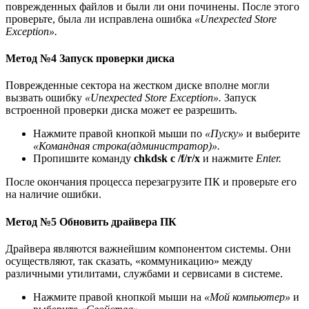
поврежденных файлов и были ли они починены. После этого
проверьте, была ли исправлена ошибка
«Unexpected Store
Exception».
Метод №4 Запуск проверки диска
Поврежденные сектора на жестком диске вполне могли
вызвать ошибку
«Unexpected Store Exception».
Запуск
встроенной проверки диска может ее разрешить.
Нажмите правой кнопкой мыши по
«Пуску»
и выберите
«Командная строка(администратор)».
Пропишите команду
chkdsk с /f/r/x
и нажмите
Enter.
После окончания процесса перезагрузите ПК и проверьте его
на наличие ошибки.
Метод №5 Обновить драйвера ПК
Драйвера являются важнейшим компонентом системы. Они
осуществляют, так сказать, «коммуникацию» между
различными утилитами, службами и сервисами в системе.
Нажмите правой кнопкой мыши на
«Мой компьютер»
и