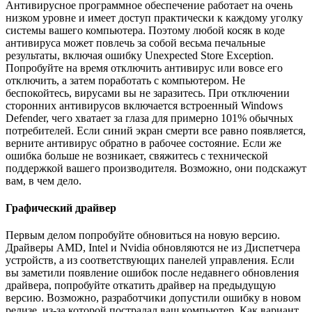
Антивирусное программное обеспечение работает на очень
низком уровне и имеет доступ практически к каждому уголку
системы вашего компьютера. Поэтому любой косяк в коде
антивируса может повлечь за собой весьма печальные
результаты, включая ошибку Unexpected Store Exception.
Попробуйте на время отключить антивирус или вовсе его
отключить, а затем поработать с компьютером. Не
беспокойтесь, вирусами вы не заразитесь. При отключении
сторонних антивирусов включается встроенный Windows
Defender, чего хватает за глаза для примерно 101% обычных
потребителей. Если синий экран смерти все равно появляется,
верните антивирус обратно в рабочее состояние. Если же
ошибка больше не возникает, свяжитесь с технической
поддержкой вашего производителя. Возможно, они подскажут
вам, в чем дело.
Графический драйвер
Первым делом попробуйте обновиться на новую версию.
Драйверы AMD, Intel и Nvidia обновляются не из Диспетчера
устройств, а из соответствующих панелей управления. Если
вы заметили появление ошибок после недавнего обновления
драйвера, попробуйте откатить драйвер на предыдущую
версию. Возможно, разработчики допустили ошибку в новом
релизе, из-за которой пострадал ваш компьютер. Как вариант,