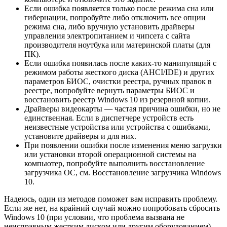
Если ошибка появляется только после режима сна или
гибернации, попробуйте либо отключить все опции
режима сна, либо вручную установить драйверы
управления электропитанием и чипсета с сайта
производителя ноутбука или материнской платы (для
ПК).
Если ошибка появилась после каких-то манипуляций с
режимом работы жесткого диска (AHCI/IDE) и других
параметров БИОС, очистки реестра, ручных правок в
реестре, попробуйте вернуть параметры БИОС и
восстановить реестр Windows 10 из резервной копии.
Драйверы видеокарты — частая причина ошибки, но не
единственная. Если в диспетчере устройств есть
неизвестные устройства или устройства с ошибками,
установите драйверы и для них.
При появлении ошибки после изменения меню загрузки
или установки второй операционной системы на
компьютер, попробуйте выполнить восстановление
загрузчика ОС, см. Восстановление загрузчика Windows
10.
Надеюсь, один из методов поможет вам исправить проблему.
Если же нет, на крайний случай можно попробовать сбросить
Windows 10 (при условии, что проблема вызвана не
неисправным жестким диском или другим оборудованием).