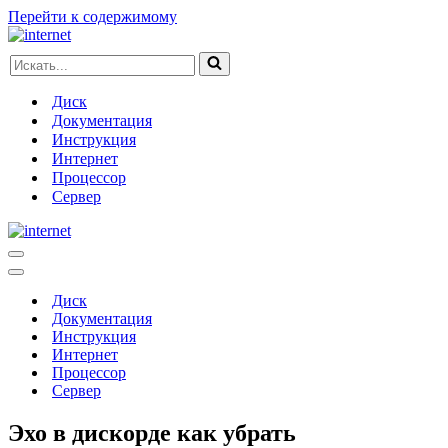
Перейти к содержимому
Искать...
Диск
Документация
Инструкция
Интернет
Процессор
Сервер
Меню
навигации
Меню
навигации
Диск
Документация
Инструкция
Интернет
Процессор
Сервер
Эхо в дискорде как убрать