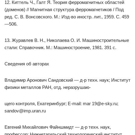
12. Киттель Ч., Галт Я. Теория ферромагнитных областей
(доменов) // Магнитная структура ферромагнетиков / Под
ред. С. В. Вонсовского. М.: Изд-во иностр. лит., 1959. С. 459
—506.
13. Журавлев В. Н., Николаева О. И. Машиностроительные
стали: Справочник. М.: Машиностроение, 1981. 391 с.
Сведения об авторах
Владимир Аронович Сандовский — д-р техн. наук; Институт
физики металлов РАН, отд. неразрушаю-
щего контроля, Екатеринбург; E-mail: mar 19@e-sky.ru;
sandov@imp.uran.ru
Евгений Михайлович Файншмидт — д-р техн. наук,
профессор; Нижнетагильский технологический институт