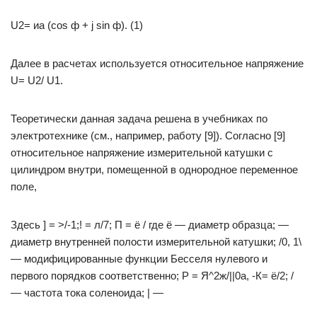
U2= иа (cos ф + j sin ф). (1)
Далее в расчетах используется относительное напряжение
U= U2/ U1.
Теоретически данная задача решена в учебниках по
электротехнике (см., например, работу [9]). Согласно [9]
относительное напряжение измерительной катушки с
цилиндром внутри, помещенной в однородное переменное
поле,
Здесь ] = >/-1;! = л/7; П = ё / где ё — диаметр образца; —
диаметр внутренней полости измерительной катушки; /0, 1\
— модифицированные функции Бесселя нулевого и
первого порядков соответственно; Р = Я^2ж/||0а, -К= ё/2; /
— частота тока соленоида; | —