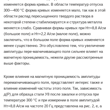
изменяется форма кривых. В области температур отпуска
300—400 °С форма кривых изменяется мало, так как в этой
области распад пересыщенного твердого раствора в
некоторой степени стабилизируется и структура металла
меняется слабо. Сравнивая формы кривых при Нт=8,8 А/см
(большое поле) и Нт=2,2 А/см (малое поле), можно
заключить, что в большом поле форма кривых изменяется
менее существенно. Это обусловлено тем, что увеличение
амплитуды пере-магничивающего поля сильнее влияет на
магнитную проницаемость, нежели другие рассмотренные
выше факторы.
Кроме влияния на магнитную проницаемость амплитуды
перемагничивающего поля, представляет интерес также и
влияние изменений частоты этого поля. Так, зависимость
д(Р) для образца стали У8 после закалки и отпуска при
температуре 300 °С и при измерении в поле амплитудой
Нт=8,8 А/см на частоте 20 Гц представлена на рис. 2, е, а