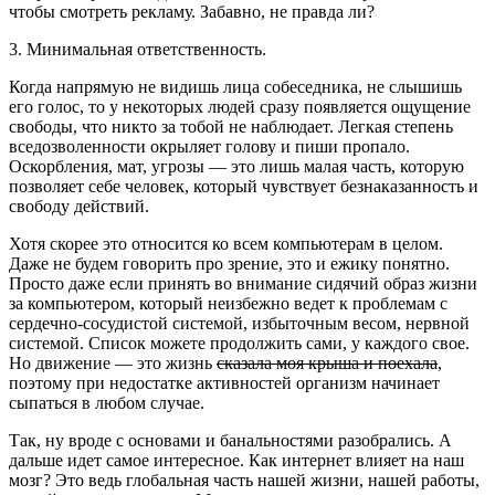
чтобы смотреть рекламу. Забавно, не правда ли?
3. Минимальная ответственность.
Когда напрямую не видишь лица собеседника, не слышишь
его голос, то у некоторых людей сразу появляется ощущение
свободы, что никто за тобой не наблюдает. Легкая степень
вседозволенности окрыляет голову и пиши пропало.
Оскорбления, мат, угрозы — это лишь малая часть, которую
позволяет себе человек, который чувствует безнаказанность и
свободу действий.
Хотя скорее это относится ко всем компьютерам в целом.
Даже не будем говорить про зрение, это и ежику понятно.
Просто даже если принять во внимание сидячий образ жизни
за компьютером, который неизбежно ведет к проблемам с
сердечно-сосудистой системой, избыточным весом, нервной
системой. Список можете продолжить сами, у каждого свое.
Но движение — это жизнь
сказала моя крыша и поехала
,
поэтому при недостатке активностей организм начинает
сыпаться в любом случае.
Так, ну вроде с основами и банальностями разобрались. А
дальше идет самое интересное. Как интернет влияет на наш
мозг? Это ведь глобальная часть нашей жизни, нашей работы,