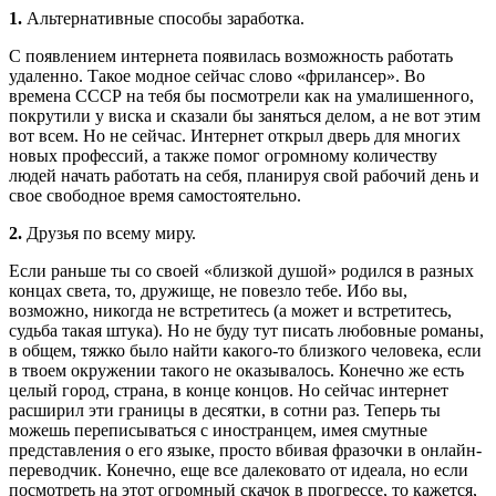
1.
Альтернативные способы заработка.
С появлением интернета появилась возможность работать
удаленно. Такое модное сейчас слово «фрилансер». Во
времена СССР на тебя бы посмотрели как на умалишенного,
покрутили у виска и сказали бы заняться делом, а не вот этим
вот всем. Но не сейчас. Интернет открыл дверь для многих
новых профессий, а также помог огромному количеству
людей начать работать на себя, планируя свой рабочий день и
свое свободное время самостоятельно.
2.
Друзья по всему миру.
Если раньше ты со своей «близкой душой» родился в разных
концах света, то, дружище, не повезло тебе. Ибо вы,
возможно, никогда не встретитесь (а может и встретитесь,
судьба такая штука). Но не буду тут писать любовные романы,
в общем, тяжко было найти какого-то близкого человека, если
в твоем окружении такого не оказывалось. Конечно же есть
целый город, страна, в конце концов. Но сейчас интернет
расширил эти границы в десятки, в сотни раз. Теперь ты
можешь переписываться с иностранцем, имея смутные
представления о его языке, просто вбивая фразочки в онлайн-
переводчик. Конечно, еще все далековато от идеала, но если
посмотреть на этот огромный скачок в прогрессе, то кажется,