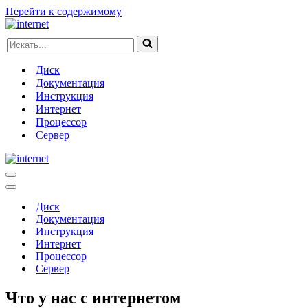
Перейти к содержимому
Искать...
Диск
Документация
Инструкция
Интернет
Процессор
Сервер
Меню
навигации
Меню
навигации
Диск
Документация
Инструкция
Интернет
Процессор
Сервер
Что у нас с интернетом