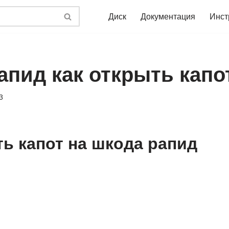
Диск
Документация
Инст
апид как открыть капо
3
ть капот на шкода рапид