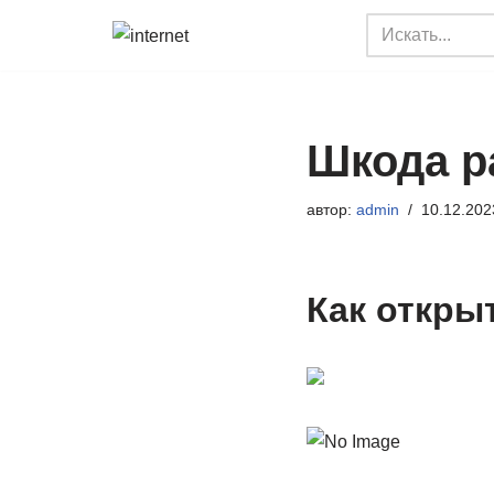
Перейти
к
содержимому
Шкода р
автор:
admin
10.12.202
Как откры