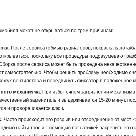
мобиля может не открываться по трем причинам:
рка.
После сервиса (обмыв радиаторов, покраска капота/б
е открываться, поскольку все процедуры подразумевают разб
 Сборка после сервиса может быть проведена некачественно
от самостоятельно. Чтобы решить проблему необходимо сня
кожух вентилятора и передвинуть фиксатор в положенное м
рного механизма.
При избыточном загрязнении механизма 
течественный заменитель и выдерживается 15-20 минут, посл
тся и проворачивается ключ.
.
Часто происходит его разрыв или отсоединение от мест к
одимо найти трос и с помощью пассатижей закрепить его на
ткрыть капот на Шкоде Рапид, если произошел обрыв троса, 