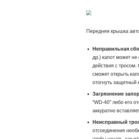
Передняя крышка авто
Неправильная сбо
др.) капот может н
действия с тросом.
сможет открыть кап
отогнуть защитный 
Загрязнение запо
“WD-40” либо его о
аккуратно вставляе
Неисправный трос
отсоединения необх
чтобы узнать, как о