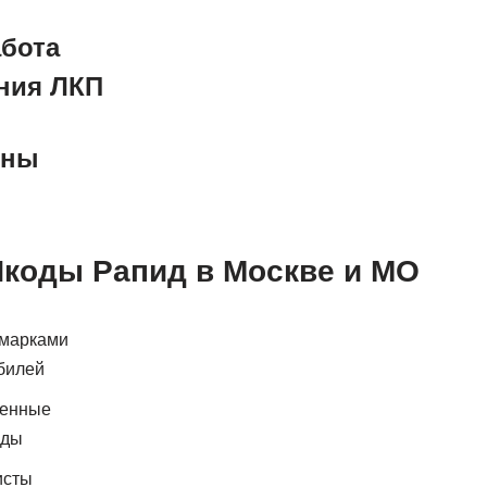
абота
ния ЛКП
ены
коды Рапид в Москве и МО
 марками
билей
менные
оды
исты