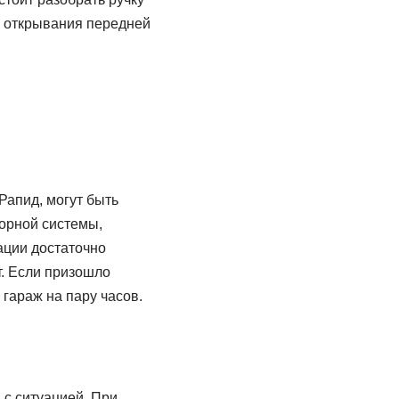
м открывания передней
Рапид, могут быть
порной системы,
ации достаточно
т. Если призошло
гараж на пару часов.
 с ситуацией. При