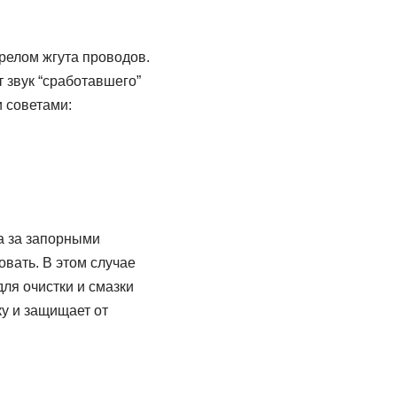
релом жгута проводов.
 звук “сработавшего”
 советами:
а за запорными
вать. В этом случае
ля очистки и смазки
у и защищает от