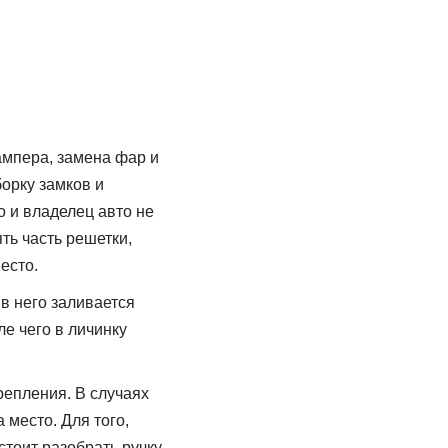
ампера, замена фар и
орку замков и
 и владелец авто не
ть часть решетки,
есто.
в него заливается
е чего в личинку
репления. В случаях
 место. Для того,
стоит разобрать ручку