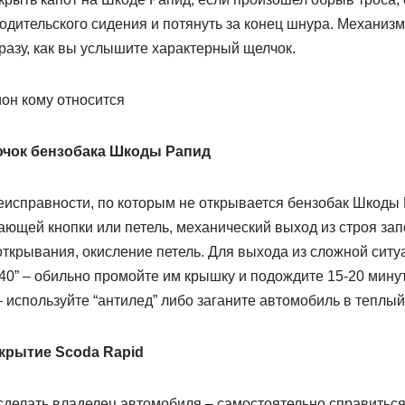
одительского сидения и потянуть за конец шнура. Механиз
разу, как вы услышите характерный щелчок.
ион кому относится
ючок бензобака Шкоды Рапид
исправности, по которым не открывается бензобак Шкоды 
ающей кнопки или петель, механический выход из строя за
ткрывания, окисление петель. Для выхода из сложной ситу
40” – обильно промойте им крышку и подождите 15-20 мину
используйте “антилед” либо заганите автомобиль в теплый 
крытие Scoda Rapid
сделать владелец автомобиля – самостоятельно справиться