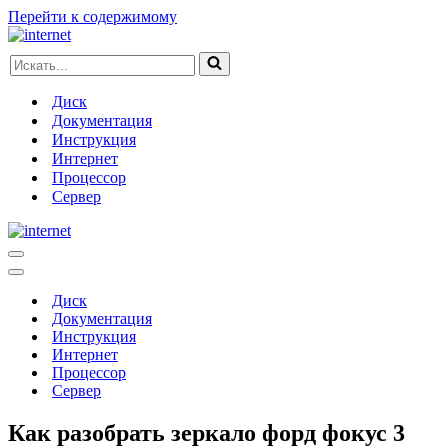
Перейти к содержимому
Искать...
Диск
Документация
Инструкция
Интернет
Процессор
Сервер
Меню
навигации
Меню
навигации
Диск
Документация
Инструкция
Интернет
Процессор
Сервер
Как разобрать зеркало форд фокус 3