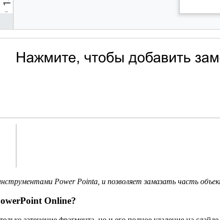
струментами Power Pointa, и позволяет замазать часть объек
owerPoint Online?
олько затенение фрагмента, но и его полное удаление на слайде