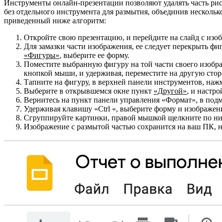
Инструменты онлайн-презентации позволяют удалять часть рису
без отдельного инструмента для размытия, объединив нескольк
приведенный ниже алгоритм:
Откройте свою презентацию, и перейдите на слайд с изо
Для замазки части изображения, ее следует перекрыть фи
«Фигуры»
, выберите ее форму.
Поместите выбранную фигуру на той части своего изобра
кнопкой мыши, и удерживая, переместите на другую стор
Тапните на фигуру, в верхней панели инструментов, наж
Выберите в открывшемся окне пункт
«Другой»
, и настр
Вернитесь на пункт панели управления «Формат», в под
Удерживая клавишу «Ctrl «, выберите форму и изображен
Сгруппируйте картинки, правой мышкой щелкните по ни
Изображение с размытой частью сохранится на ваш ПК, не