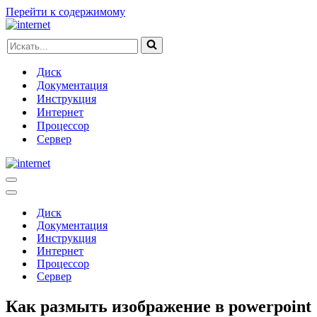
Перейти к содержимому
Искать...
Диск
Документация
Инструкция
Интернет
Процессор
Сервер
Меню
навигации
Меню
навигации
Диск
Документация
Инструкция
Интернет
Процессор
Сервер
Как размыть изображение в powerpoint