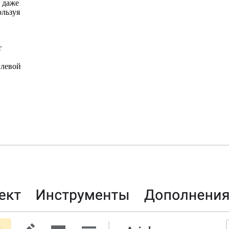
 даже
ользуя
т
 левой