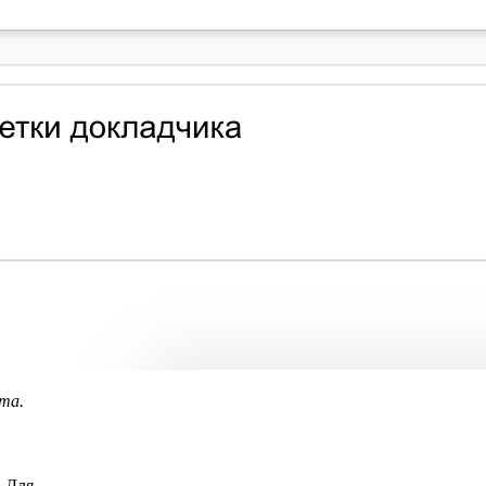
та.
. Для