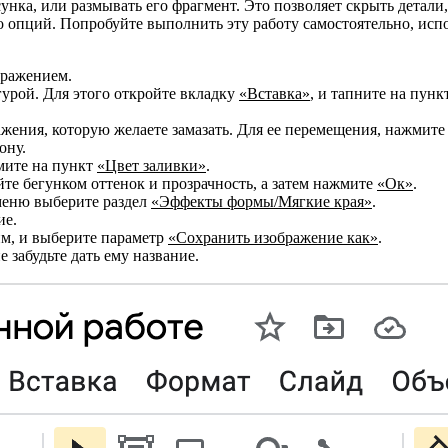
нка, или размывать его фрагмент. Это позволяет скрыть детали,
о опций. Попробуйте выполнить эту работу самостоятельно, исп
бражением.
гурой. Для этого откройте вкладку
«Вставка»
, и тапните на пунк
жения, которую желаете замазать. Для ее перемещения, нажмите
ону.
мите на пункт
«Цвет заливки»
.
ойте бегунком оттенок и прозрачность, а затем нажмите
«Ок»
.
меню выберите раздел
«Эффекты формы/Мягкие края»
.
ие.
м, и выберите параметр
«Сохранить изображение как»
.
 забудьте дать ему название.