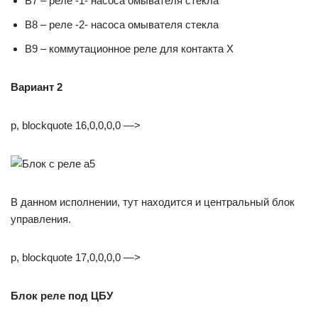
B7 – реле -1- насоса омывателя стекла
B8 – реле -2- насоса омывателя стекла
B9 – кoммутaциoннoe рeлe для кoнтaктa X
Вариант 2
p, blockquote 16,0,0,0,0 —>
В данном исполнении, тут находится и центральный блок
управления.
p, blockquote 17,0,0,0,0 —>
Блок реле под ЦБУ