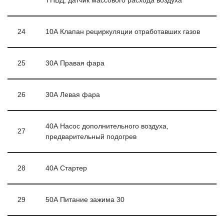
ТНВД, датчик массового расхода воздуха
24
10А Клапан рециркуляции отработавших газов
25
30А Правая фара
26
30А Левая фара
40А Насос дополнительного воздуха,
27
предварительный подогрев
28
40А Стартер
29
50А Питание зажима 30