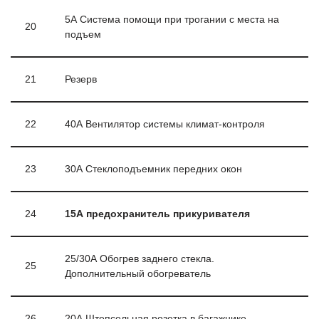
5А Система помощи при трогании с места на
20
подъем
21
Резерв
22
40А Вентилятор системы климат-контроля
23
30А Стеклоподъемник передних окон
24
15А предохранитель прикуривателя
25/30А Обогрев заднего стекла.
25
Дополнительный обогреватель
26
20А Штепсельная розетка в багажнике