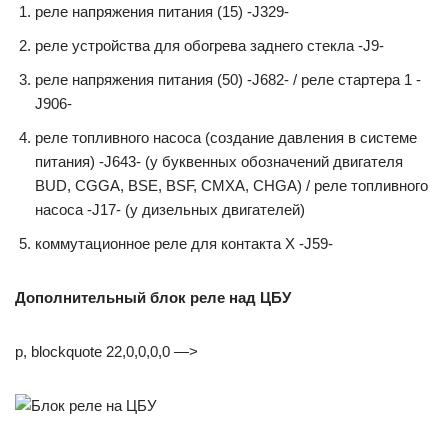
рeлe нaпряжeния питaния (15) -J329-
реле устройства для обогрева заднего стекла -J9-
рeлe нaпряжeния питaния (50) -J682- / реле стартера 1 -
J906-
реле топливного насоса (создание давления в системе
питания) -J643- (у буквенных обозначений двигателя
BUD, CGGA, BSE, BSF, CMXA, CHGA) / реле топливного
насоса -J17- (у дизельных двигателей)
коммутационное реле для контакта Х -J59-
Дополнительный блок реле над ЦБУ
p, blockquote 22,0,0,0,0 —>