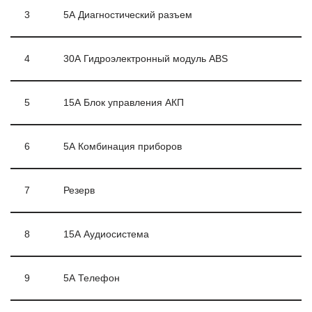
3
5А Диагностический разъем
4
30А Гидроэлектронный модуль ABS
5
15А Блок управления АКП
6
5А Комбинация приборов
7
Резерв
8
15А Аудиосистема
9
5А Телефон