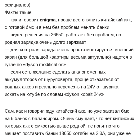
официалов).
Факты такие:
— как и говорит
enigma
, проще всего купить китайский акк,
с готовой бмс и в нем без проблем менять банки
— видел решения на 26650, работает без проблем, но
родная зарядка очень долго заряжает
— для контроля заряда очень просто монтируется внешний
экран (для большой квартиры весьма актуально) ищется в
гугле по «dyson modification»
— если есть желание сделать аналог сменных
аккумуляторов от шуруповерта, проще отказаться от
родных акков и реально перелезть на 24V от шурика,
искать на ютубе по словам «dyson kobalt 24v»
Сам, как и говорил жду китайский акк, но уже заказал бмс
на 6 банок с балансиром. Очень смущает, что нет китайских
готовых акк с емкостью выше родной, не понятно что
мешает поставить банки 18650 хотябы на 2.9А, они уже не