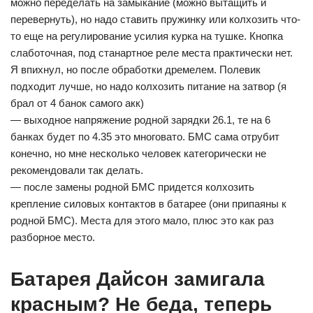
можно переделать на замыкание (можно вытащить и
перевернуть), но надо ставить пружинку или колхозить что-
то еще на регулирование усилия курка на тушке. Кнопка
слаботочная, под станартное реле места практически нет.
Я впихнул, но после обработки дремелем. Полевик
подходит лучше, но надо колхозить питание на затвор (я
брал от 4 банок самого акк)
— выходное напряжение родной зарядки 26.1, те на 6
банках будет по 4.35 это многовато. БМС сама отрубит
конечно, но мне несколько человек категорически не
рекомендовали так делать.
— после замены родной БМС придется колхозить
крепление силовых контактов в батарее (они припаяны к
родной БМС). Места для этого мало, плюс это как раз
разборное место.
Батарея Дайсон замигала
красным? Не беда, теперь