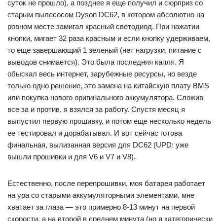
суток не прошло), а позднее я еще получил и сюрприз со
старым пылесосом Dyson DC62, в котором абсолютно на
ровном месте замигал красный светодиод. При нажатии
кнопки, мигает 32 раза красным и если кнопку удерживаем,
то еще завершающий 1 зеленый (нет нагрузки, питание с
выводов снимается). Это была последняя капля. Я
обыскал весь интернет, зарубежные ресурсы, но везде
только одно решение, это замена на китайскую плату BMS
или покупка нового оригинального аккумулятора. Сложив
все за и против, я взялся за работу. Спустя месяц я
выпустил первую прошивку, и потом еще несколько недель
ее тестировал и дорабатывал. И вот сейчас готова
финальная, вылизанная версия для DC62 (UPD: уже
вышли прошивки и для V6 и V7 и V8).
Естественно, после перепрошивки, моя батарея работает
на ура со старыми аккумуляторными элементами, мне
хватает за глаза — это примерно 8-13 минут на первой
скорости, а на второй в среднем минута (но я категорически