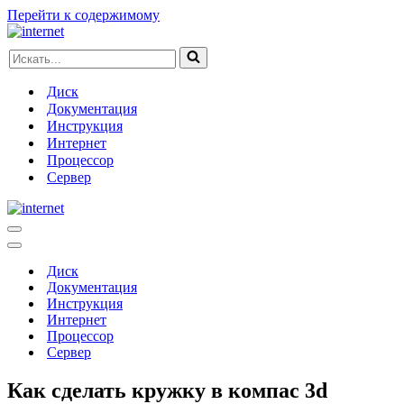
Перейти к содержимому
Искать...
Диск
Документация
Инструкция
Интернет
Процессор
Сервер
Меню
навигации
Меню
навигации
Диск
Документация
Инструкция
Интернет
Процессор
Сервер
Как сделать кружку в компас 3d