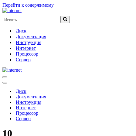
Перейти к содержимому
Искать...
Диск
Документация
Инструкция
Интернет
Процессор
Сервер
Меню
навигации
Меню
навигации
Диск
Документация
Инструкция
Интернет
Процессор
Сервер
10