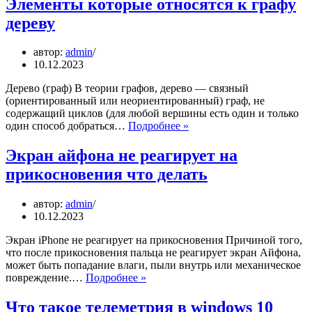
Элементы которые относятся к графу
можно
дереву
ходить
автор:
admin
10.12.2023
Дерево (граф) В теории графов, дерево — связный
(ориентированный или неориентированный) граф, не
содержащий циклов (для любой вершины есть один и только
Элементы
один способ добраться…
Подробнее »
которые
относятся
Экран айфона не реагирует на
к
прикосновения что делать
графу
дереву
автор:
admin
10.12.2023
Экран iPhone не реагирует на прикосновения Причиной того,
что после прикосновения пальца не реагирует экран Айфона,
может быть попадание влаги, пыли внутрь или механическое
Экран
повреждение.…
Подробнее »
айфона
не
Что такое телеметрия в windows 10