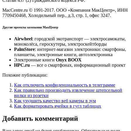
Статьи 437 (2) Гражданского кодекса РФ.
MacCentre.ru © 1991-2017. ООО «Компания МакЦентр», ИНН
7709450468, Холодильный пер., д.3, стр. 1, офис 3247.
Другие проекты
компании МакЦентр
Airwheel
: городской экотранспорт — электросамокаты,
моноколёса, гироскутеры, электроскейтборды
PalmStore
: интернет-магазин электроники: смартфоны,
планшеты, электронные книги, автоэлектроника
Электронные книги
Onyx BOOX
HPC.ru
— все о смартфонах, информационный проект
Похожие публикации:
Как отключить конфиденциальность в телеграмме
Как правильно производить извлечение штепсельной
вилки из розетки
Как ухудшить качество веб камеры в зум
Как форматировать ячейки в гугл таблицах
Добавить комментарий
Ваш адрес email не будет опубликован.
Обязательные поля