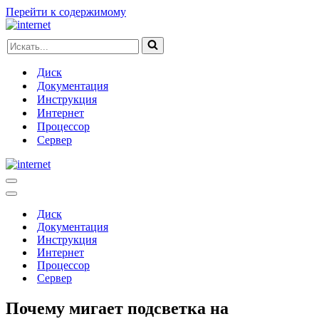
Перейти к содержимому
Искать...
Диск
Документация
Инструкция
Интернет
Процессор
Сервер
Меню
навигации
Меню
навигации
Диск
Документация
Инструкция
Интернет
Процессор
Сервер
Почему мигает подсветка на