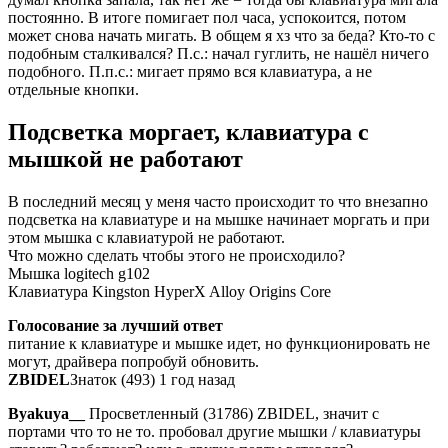
постоянно. В итоге помигает пол часа, успокоится, потом
может снова начать мигать. В общем я хз что за беда? Кто-то с
подобным сталкивался? П.с.: начал гуглить, не нашёл ничего
подобного. П.п.с.: мигает прямо вся клавиатура, а не
отдельные кнопки.
Подсветка моргает, клавиатура с
мышкой не работают
В последний месяц у меня часто происходит то что внезапно
подсветка на клавиатуре и на мышке начинает моргать и при
этом мышка с клавиатурой не работают.
Что можно сделать чтобы этого не происходило?
Мышка logitech g102
Клавиатура Kingston HyperX Alloy Origins Core
Голосование за лучший ответ
питание к клавиатуре и мышке идет, но функционировать не
могут, драйвера попробуй обновить.
ZBIDEL
Знаток (493) 1 год назад
Byakuya__
Просветленный (31786) ZBIDEL, значит с
портами что то не то. пробовал другие мышки / клавиатуры