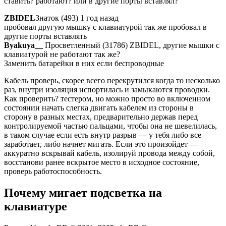
ставить? работают? или в другие порты вставлял?
ZBIDEL
Знаток (493) 1 год назад
пробовал другую мышку с клавиатурой так же пробовал в
другие порты вставлять
Byakuya__
Просветленный (31786) ZBIDEL, другие мышки с
клавиатурой не работают так же?
Заменить батарейки в них если беспроводные
Кабель проверь, скорее всего перекрутился когда то несколько
раз, внутри изоляция испортилась и замыкаются проводки.
Как проверить? тестером, но можно просто во включенном
состоянии начать слегка двигать кабелем из стороны в
сторону в разных местах, предварительно держав перед
контролируемой частью пальцами, чтобы она не шевелилась,
в таком случае если есть внутр разрыв — у тебя либо все
заработает, либо начнет мигать. Если это произойдет —
аккуратно вскрывай кабель, изолируй провода между собой,
восстанови ранее вскрытое место в исходное состояние,
проверь работоспособность.
Почему мигает подсветка на
клавиатуре