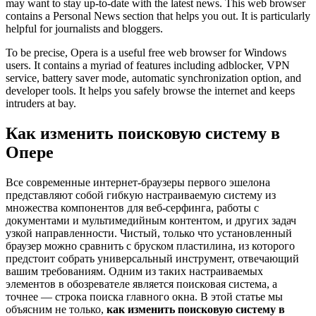
may want to stay up-to-date with the latest news. This web browser
contains a Personal News section that helps you out. It is particularly
helpful for journalists and bloggers.
To be precise, Opera is a useful free web browser for Windows
users. It contains a myriad of features including adblocker, VPN
service, battery saver mode, automatic synchronization option, and
developer tools. It helps you safely browse the internet and keeps
intruders at bay.
Как изменить поисковую систему в
Опере
Все современные интернет-браузеры первого эшелона
представляют собой гибкую настраиваемую систему из
множества компонентов для веб-серфинга, работы с
документами и мультимедийным контентом, и других задач
узкой направленности. Чистый, только что установленный
браузер можно сравнить с бруском пластилина, из которого
предстоит собрать универсальный инструмент, отвечающий
вашим требованиям. Одним из таких настраиваемых
элементов в обозревателе является поисковая система, а
точнее — строка поиска главного окна. В этой статье мы
объясним не только,
как изменить поисковую систему в