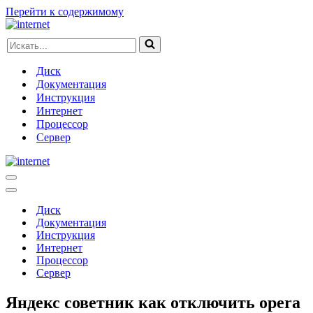
Перейти к содержимому
Искать...
Диск
Документация
Инструкция
Интернет
Процессор
Сервер
Меню
навигации
Меню
навигации
Диск
Документация
Инструкция
Интернет
Процессор
Сервер
Яндекс советник как отключить opera