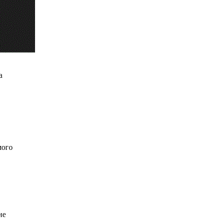
а
мого
не