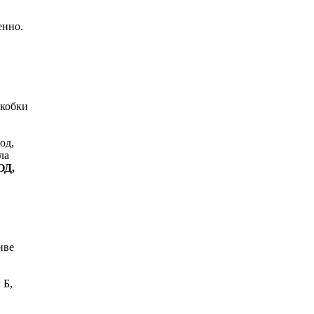
енно.
скобки
од,
ла
ОД,
иве
 Б,