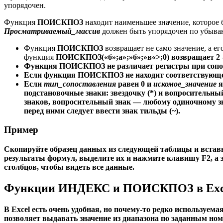
упорядочен.
Функция
ПОИСКПОЗ
находит наименьшее значение, которое
Просматриваемый_массив
должен быть упорядочен по убыванию
Функция
ПОИСКПОЗ
возвращает не само значение, а е
функция
ПОИСКПОЗ(«б»;
а»;»б»;»в
«>;0)
возвращает 2 
Функция
ПОИСКПОЗ
не различает регистры при сопо
Если функция
ПОИСКПОЗ
не находит соответствующе
Если
тип_сопоставления
равен 0 и
искомое_значение
я
подстановочные знаки: звездочку (
*
) и вопросительный
знаков, вопросительный знак — любому одиночному зн
перед ними следует ввести знак тильды (
~
).
Пример
Скопируйте образец данных из следующей таблицы и вставьт
результаты формул, выделите их и нажмите клавишу F2, а
столбцов, чтобы видеть все данные.
Функции ИНДЕКС и ПОИСКПОЗ в Excel
В Excel есть очень удобная, но почему-то редко используе
позволяет выдавать значение из диапазона по заданным ном