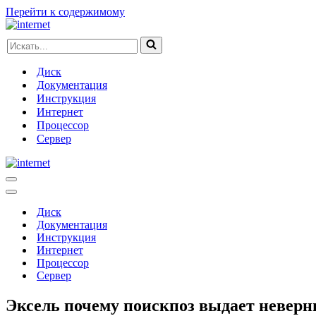
Перейти к содержимому
Искать...
Диск
Документация
Инструкция
Интернет
Процессор
Сервер
Меню
навигации
Меню
навигации
Диск
Документация
Инструкция
Интернет
Процессор
Сервер
Эксель почему поискпоз выдает неверн