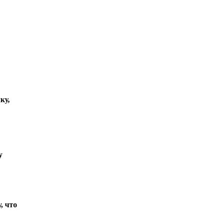
ку,
у
, что