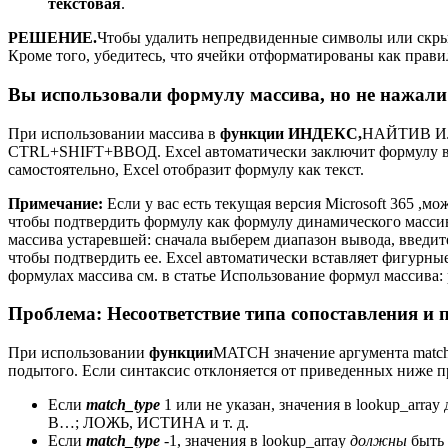
текстовая
.
РЕШЕНИЕ.
Чтобы удалить непредвиденные символы или скр
Кроме того, убедитесь, что ячейки отформатированы как прав
Вы использовали формулу массива, но не наж
При использовании массива в
функции ИНДЕКС,
НАЙТИВ ИЛИ
CTRL+SHIFT+ВВОД. Excel автоматически заключит формулу в 
самостоятельно, Excel отобразит формулу как текст.
Примечание:
Если у вас есть текущая версия Microsoft 365 ,м
чтобы подтвердить формулу как формулу динамического массив
массива устаревшей: сначала выберем диапазон вывода, введит
чтобы подтвердить ее. Excel автоматически вставляет фигурны
формулах массива см. в статье Использование формул массива
Проблема: Несоответствие типа сопоставления и
При использовании
функции
MATCH значение аргумента match_
подытого. Если синтаксис отклоняется от приведенных ниже п
Если
match_type
1 или не указан, значения в lookup_array 
В…; ЛОЖЬ, ИСТИНА и т. д.
Если
match_type
-1, значения в lookup_array
должны
быть 