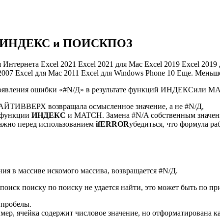
ях ИНДЕКС и ПОИСКПОЗ
ля Интернета Excel 2021 Excel 2021 для Mac Excel 2019 Excel 2019
 2007 Excel для Mac 2011 Excel для Windows Phone 10 Еще. Меньш
 появления ошибки «#N/Д» в результате функций ИНДЕКСили M
ЙТИВВЕРХ возвращала осмысленное значение, а не #N/Д,
 функции
ИНДЕКС
и MATCH. Замена #N/A собственным значе
 важно перед использованием
ifERROR
убедиться, что формула ра
ния в массиве искомого массива, возвращается #N/Д.
 поиск поиску по поиску не удается найти, это может быть по пр
 пробелы.
ер, ячейка содержит числовое значение, но отформатирована к