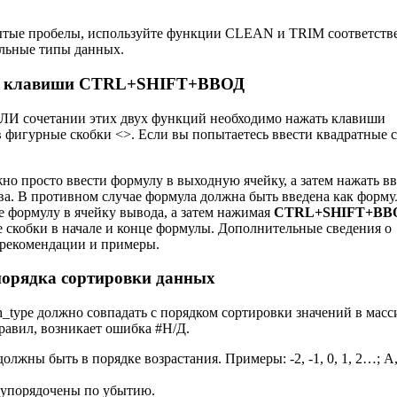
ытые пробелы, используйте функции CLEAN и TRIM соответств
ильные типы данных.
али клавиши CTRL+SHIFT+ВВОД
 сочетании этих двух функций необходимо нажать клавиши
фигурные скобки <>. Если вы попытаетесь ввести квадратные 
ожно просто ввести формулу в выходную ячейку, а затем нажать вв
а. В противном случае формула должна быть введена как форму
е формулу в ячейку вывода, а затем нажимая
CTRL+SHIFT+ВВ
е скобки в начале и конце формулы. Дополнительные сведения о
: рекомендации и примеры.
 порядка сортировки данных
type должно совпадать с порядком сортировки значений в масс
равил, возникает ошибка #Н/Д.
должны быть в порядке возрастания. Примеры: -2, -1, 0, 1, 2…; А,
упорядочены по убытию.