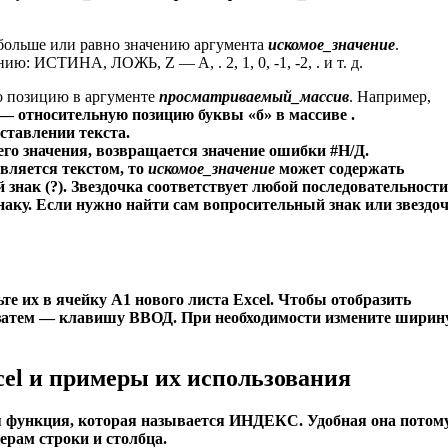
 больше или равно значению аргумента
искомое_значение
.
: ИСТИНА, ЛОЖЬ, Z — A, . 2, 1, 0, -1, -2, . и т. д.
го позицию в аргументе
просматриваемый_массив
. Например,
— относительную позицию буквы «б» в массиве .
ставлении текста.
го значения, возвращается значение ошибки #Н/Д.
вляется текстом, то
искомое_значение
может содержать
 знак (
?
). Звездочка соответствует любой последовательности
аку. Если нужно найти сам вопросительный знак или звездоч
е их в ячейку A1 нового листа Excel. Чтобы отобразить
 затем — клавишу ВВОД. При необходимости измените ширин
 и примеры их использования
мая функция, которая называется ИНДЕКС. Удобная она потому
ерам строки и столбца.