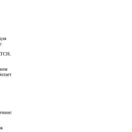
 для
е
ATCH.
нием
ботает
ичине:
ак